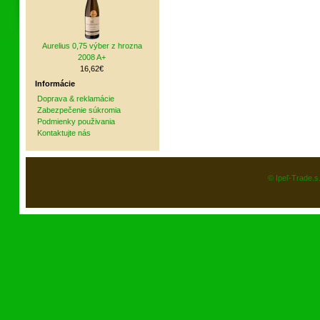
Aurelius 0,75 výber z hrozna
2008 A+
16,62€
Informácie
Doprava & reklamácie
Zabezpečenie súkromia
Podmienky použivania
Kontaktujte nás
© Ipeľ-Trade.s.