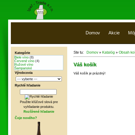
Domov
Akcie
Môj
Ste tu:
Domov
»
Katalóg
»
Obsah ko
Kategórie
Biele víno
(8)
Červené víno
(4)
Váš košík
Ružové víno
Šampanské
Výrobcovia
Váš košík je prázdný!
Rychlé hľadanie
Použite kľúčové slová pre
vyhľadanie produktu.
Rozšírené hľadanie
Čoje nového?