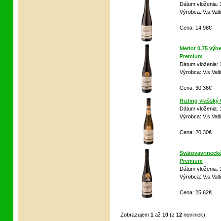
Dátum vloženia: 
Výrobca: V.s.Valt
Cena: 14,98€
Merlot 0,75 výb
Premium
Dátum vloženia: 
Výrobca: V.s.Valt
Cena: 30,36€
Rizling vlašský
Dátum vloženia: 
Výrobca: V.s.Valt
Cena: 20,30€
Svätovavrinecké
Premium
Dátum vloženia: 
Výrobca: V.s.Valt
Cena: 25,62€
Zobrazujem
1
až
10
(z
12
noviniek)