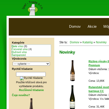
Domov
Akcie
Môj
Ste tu:
Domov
»
Katalóg
»
Novinky
Kategórie
Biele víno
(8)
Červené víno
(4)
Novinky
Ružové víno
Šampanské
Výrobcovia
Rizling rýnsky 
Premium
Rychlé hľadanie
Dátum vloženia: 
Výrobca:
Cena: 13,85€
Použite kľúčové slová pre
vyhľadanie produktu.
Rulandské modr
Rozšírené hľadanie
barrique CC
Dátum vloženia: 
Čoje nového?
Výrobca: V.s.Valt
Cena: 31,46€