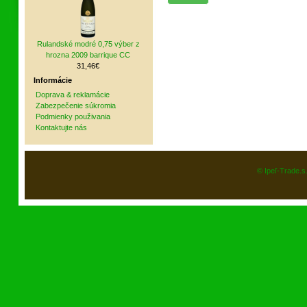
Rulandské modré 0,75 výber z
hrozna 2009 barrique CC
31,46€
Informácie
Doprava & reklamácie
Zabezpečenie súkromia
Podmienky použivania
Kontaktujte nás
© Ipeľ-Trade.s.