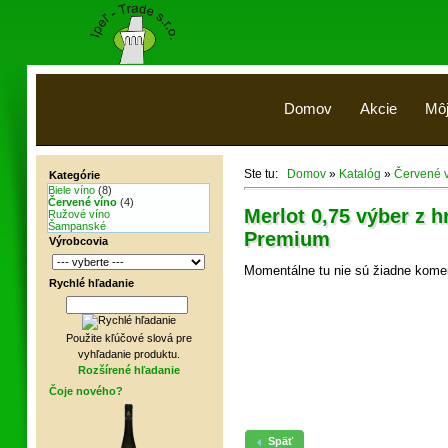
Domov
Akcie
Môj
Ste tu:
Domov
»
Katalóg
»
Červené 
Kategórie
Biele víno
(8)
Červené víno
(4)
Merlot 0,75 výber z h
Ružové víno
Šampanské
Premium
Výrobcovia
Momentálne tu nie sú žiadne kome
Rychlé hľadanie
Použite kľúčové slová pre
vyhľadanie produktu.
Rozšírené hľadanie
Čoje nového?
Späť