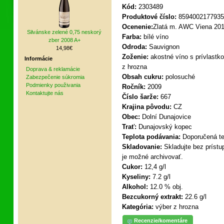
Kód:
2303489
Produktové číslo:
8594002177935
Ocenenie:
Zlatá m. AWC Viena 20
Silvánske zelené 0,75 neskorý
Farba:
bílé víno
zber 2008 A+
Odroda:
Sauvignon
14,98€
Zoženie:
akostné víno s prívlastk
Informácie
z hrozna
Doprava & reklamácie
Obsah cukru:
polosuché
Zabezpečenie súkromia
Podmienky použivania
Ročník:
2009
Kontaktujte nás
Číslo šarže:
667
Krajina pôvodu:
CZ
Obec:
Dolní Dunajovice
Trať:
Dunajovský kopec
Teplota podávania:
Doporučená tep
Skladovanie:
Skladujte bez prístup
je možné archivovať.
Cukor:
12,4 g/l
Kyseliny:
7.2 g/l
Alkohol:
12.0 % obj.
Bezcukorný extrakt:
22.6 g/l
Kategória:
výber z hrozna
Recenzie/komentáre