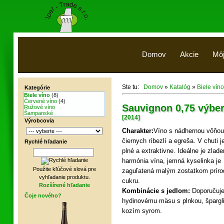
Domov
Akcie
Môj
Ste tu:
Domov
»
Katalóg
»
Biele víno
Kategórie
Biele víno
(8)
Červené víno
(4)
Sauvignon 0,75 výber
Ružové víno
Šampanské
[2014]
Výrobcovia
Charakter:
Víno s nádhernou vôňou
čiernych ríbezlí a egreša. V chuti j
Rychlé hľadanie
plné a extraktivne. Ideálne je zlade
harmónia vína, jemná kyselinka je
Použite kľúčové slová pre
zaguľatená malým zostatkom prír
vyhľadanie produktu.
cukru.
Rozšírené hľadanie
Kombinácie s jedlom:
Doporučuj
Čoje nového?
hydinovému mäsu s plnkou, špargli
kozím syrom.