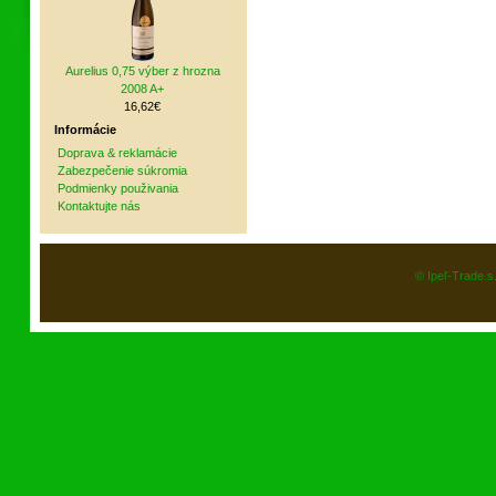
Aurelius 0,75 výber z hrozna
2008 A+
16,62€
Informácie
Doprava & reklamácie
Zabezpečenie súkromia
Podmienky použivania
Kontaktujte nás
© Ipeľ-Trade.s.