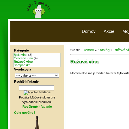
Domov
Akcie
Môj
Ste tu:
Domov
»
Katalóg
»
Ružové v
Kategórie
Biele víno
(8)
Červené víno
(4)
Ružové víno
Ružové víno
Šampanské
Výrobcovia
Momentálne nie je žiaden tovar v tejto kate
Rychlé hľadanie
Použite kľúčové slová pre
vyhľadanie produktu.
Rozšírené hľadanie
Čoje nového?