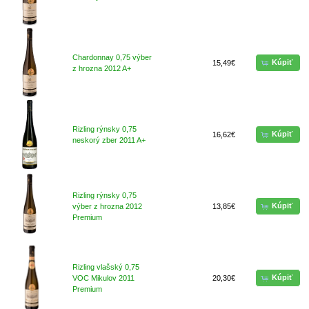
Chardonnay 0,75 výber
Kúpiť
15,49€
z hrozna 2012 A+
Rizling rýnsky 0,75
Kúpiť
16,62€
neskorý zber 2011 A+
Rizling rýnsky 0,75
Kúpiť
výber z hrozna 2012
13,85€
Premium
Rizling vlašský 0,75
Kúpiť
VOC Mikulov 2011
20,30€
Premium