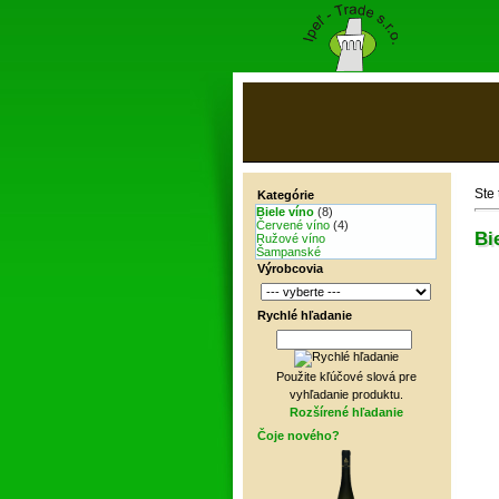
Ste
Kategórie
Biele víno
(8)
Červené víno
(4)
Bi
Ružové víno
Šampanské
Výrobcovia
Rychlé hľadanie
Použite kľúčové slová pre
vyhľadanie produktu.
Rozšírené hľadanie
Čoje nového?