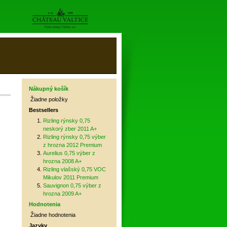
Nákupný košík
Žiadne položky
Bestsellers
Rizling rýnsky 0,75
neskorý zber 2011 A+
Rizling rýnsky 0,75 výber
z hrozna 2012 Premium
Aurelius 0,75 výber z
hrozna 2008 A+
Rizling vlašský 0,75 VOC
Mikulov 2011 Premium
Sauvignon 0,75 výber z
hrozna 2009 A+
Hodnotenia
Žiadne hodnotenia
Jazyky