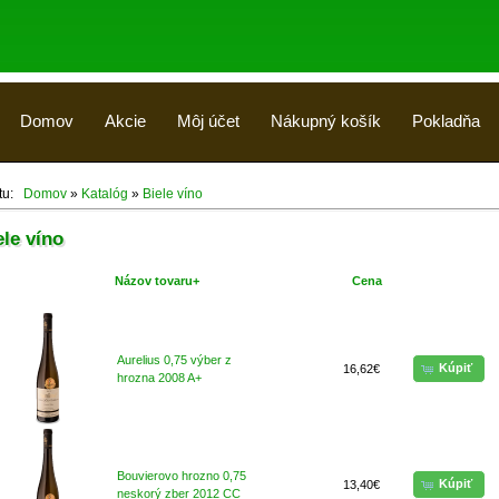
Domov
Akcie
Môj účet
Nákupný košík
Pokladňa
 tu:
Domov
»
Katalóg
»
Biele víno
ele víno
Názov tovaru+
Cena
Kúpit
Aurelius 0,75 výber z
Kúpiť
16,62€
hrozna 2008 A+
Bouvierovo hrozno 0,75
Kúpiť
13,40€
neskorý zber 2012 CC