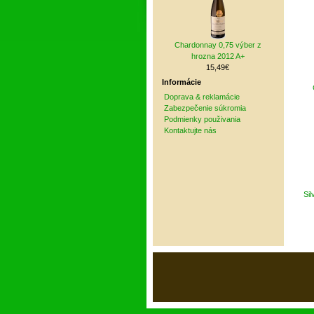
Chardonnay 0,75 výber z
hrozna 2012 A+
15,49€
Informácie
Doprava & reklamácie
Zabezpečenie súkromia
Podmienky použivania
Kontaktujte nás
Si