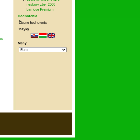
neskorý zber 2008
barrique Premium
Hodnotenia
Žiadne hodnotenia
Jazyky
na
Meny
C