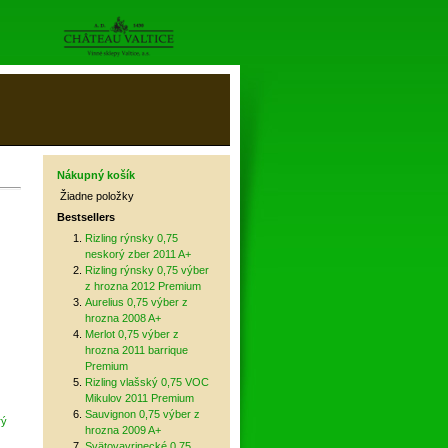
Nákupný košík
Žiadne položky
Bestsellers
Rizling rýnsky 0,75
neskorý zber 2011 A+
Rizling rýnsky 0,75 výber
z hrozna 2012 Premium
Aurelius 0,75 výber z
hrozna 2008 A+
Merlot 0,75 výber z
hrozna 2011 barrique
Premium
Rizling vlašský 0,75 VOC
Mikulov 2011 Premium
Sauvignon 0,75 výber z
rý
hrozna 2009 A+
Svätovavrinecké 0,75