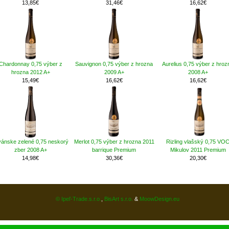
13,85€
31,46€
16,62€
Chardonnay 0,75 výber z
Sauvignon 0,75 výber z hrozna
Aurelius 0,75 výber z hroz
hrozna 2012 A+
2009 A+
2008 A+
15,49€
16,62€
16,62€
lvánske zelené 0,75 neskorý
Merlot 0,75 výber z hrozna 2011
Rizling vlašský 0,75 VO
zber 2008 A+
barrique Premium
Mikulov 2011 Premium
14,98€
30,36€
20,30€
© Ipeľ-Trade.s.r.o.
,
BisArt s.r.o.
&
MoowDesign.eu