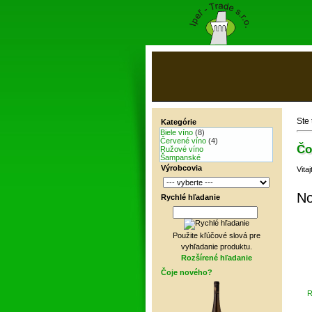
Ste
Kategórie
Biele víno
(8)
Červené víno
(4)
Čo
Ružové víno
Šampanské
Výrobcovia
Vita
No
Rychlé hľadanie
Použite kľúčové slová pre
vyhľadanie produktu.
Rozšírené hľadanie
Čoje nového?
R