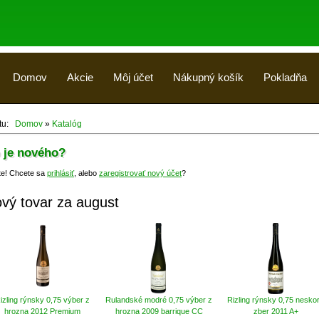
Domov
Akcie
Môj účet
Nákupný košík
Pokladňa
 tu:
Domov
»
Katalóg
 je nového?
jte! Chcete sa
prihlásiť
, alebo
zaregistrovať nový účet
?
vý tovar za august
izling rýnsky 0,75 výber z
Rulandské modré 0,75 výber z
Rizling rýnsky 0,75 nesko
hrozna 2012 Premium
hrozna 2009 barrique CC
zber 2011 A+